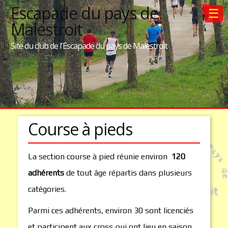
Escapade du pays de
☰
Malestroit
Site du club de l'Escapade du pays de Malestroit
Course à pieds
La section course à pied réunie environ
120
adhérents
de tout âge répartis dans plusieurs
catégories.
Parmi ces adhérents, environ 30 sont licenciés
et participent aux cross qui ont lieu en saison