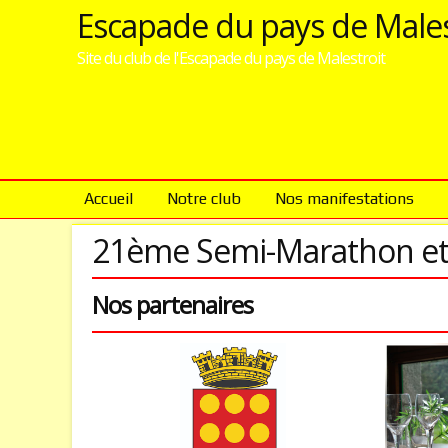
Escapade du pays de Males
Site du club de l'Escapade du pays de Malestroit
Accueil
Notre club
Nos manifestations
21ème Semi-Marathon et 1
Nos partenaires